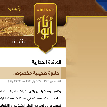
المائدة الحجازية
حلاوة طحينية مخصوص
31 ديسمبر 1969 - 22 شوال 1389 هـ( 24096 زيارة ) .
وتنفرّد بمذاقها عن باقي نكهات حلاواتنا، فم
الطحينية مضاعفة لتعطي مذاقاً خاصة كما نؤك
تحضيرها أي نوع من أنواع المثبتات أو النكهات