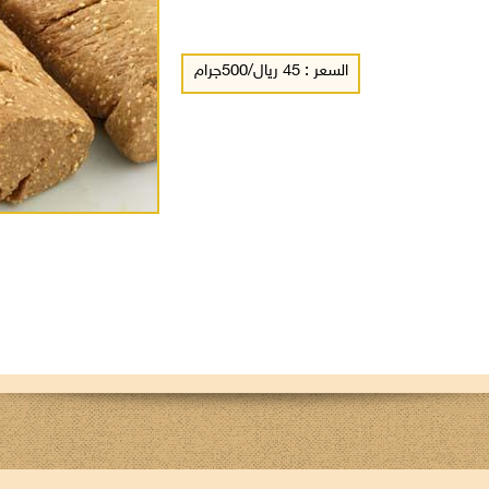
السعر : 45 ريال/500جرام